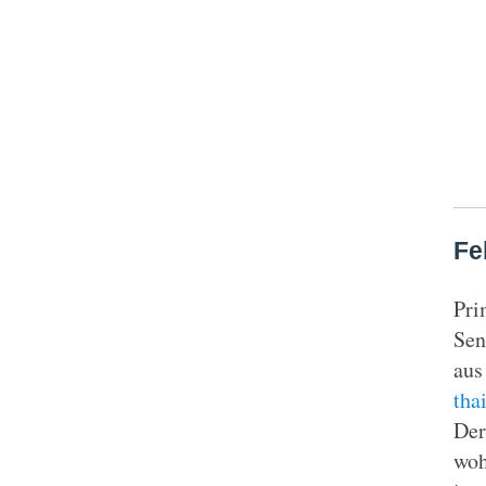
Fe
Pri
Sen
aus
tha
Der
woh