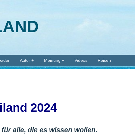
ILAND
eader
Autor +
Meinung +
Videos
Reisen
iland 2024
für alle, die es wissen wollen.