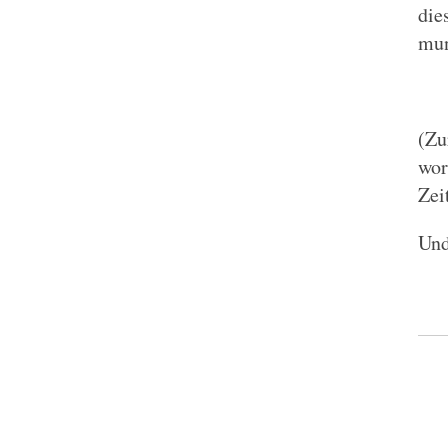
die
mun
(Zu
wor
Zei
Und