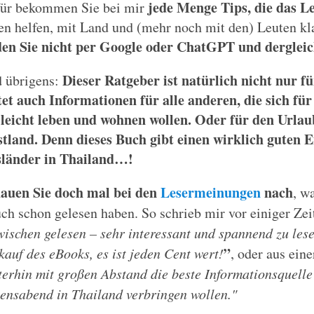
jede Menge Tips, die das L
ür bekommen Sie bei mir
en helfen, mit Land und (mehr noch mit den) Leuten 
den Sie nicht per Google oder ChatGPT und dergleic
Dieser Ratgeber ist natürlich nicht nur f
 übrigens:
tet auch Informationen für alle anderen, die sich fü
lleicht leben und wohnen wollen. Oder für den Urla
tland. Denn dieses Buch gibt einen wirklich guten Ei
länder in Thailand…!
auen Sie doch mal bei den
Lesermeinungen
nach
, w
ch schon gelesen haben. So schrieb mir vor einiger Zei
wischen gelesen – sehr interessant und spannend zu les
”
kauf des eBooks, es ist jeden Cent wert!
, oder aus ein
terhin mit großen Abstand die beste Informationsquelle 
ensabend in Thailand verbringen wollen."