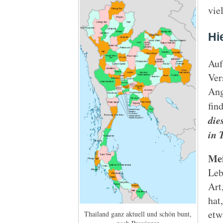
vie
Hi
Auf
Ver
Ang
fin
die
in 
Mei
Leb
Art
hat
etw
Thailand ganz aktuell und schön bunt,