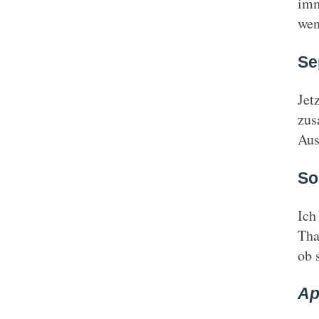
imm
wen
Se
Jet
zus
Aus
So
Ich
Tha
ob 
Ap