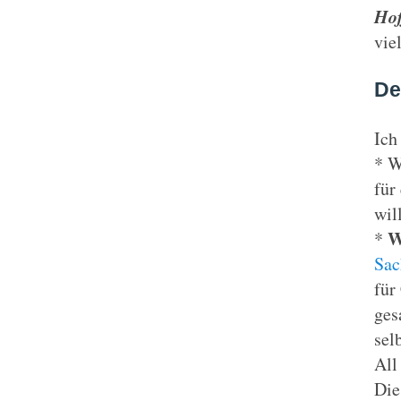
Ho
vie
De
Ich
* W
für
wil
W
*
Sac
für
ges
selb
All
Die