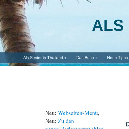
ALS 
Skip
Als Senior in Thailand +
Das Buch +
Neue Tipps
to
content
Neu:
Webseiten-Menü
,
Neu:
Zu den
D
neuen Parlamentswahlen