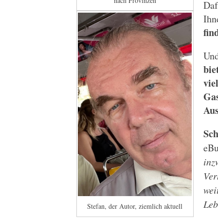
nach Provinzen
Daf
Ihn
fin
Und
bie
vie
Gas
Aus
Sch
eBu
inz
Ver
wei
Leb
Stefan, der Autor, ziemlich aktuell